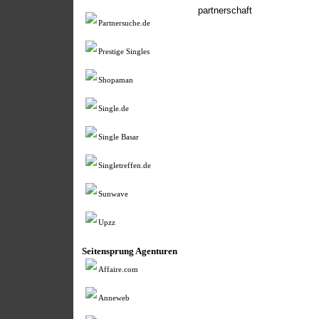
partnerschaft
Partnersuche.de
Prestige Singles
Shopaman
Single.de
Single Basar
Singletreffen.de
Sunwave
Upzz
Seitensprung Agenturen
Affaire.com
Anneweb