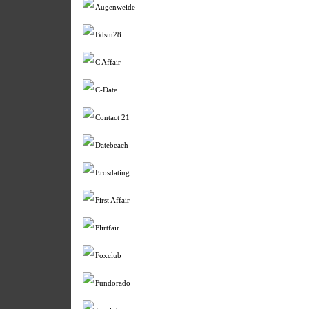
Augenweide
Bdsm28
C Affair
C-Date
Contact 21
Datebeach
Erosdating
First Affair
Flirtfair
Foxclub
Fundorado