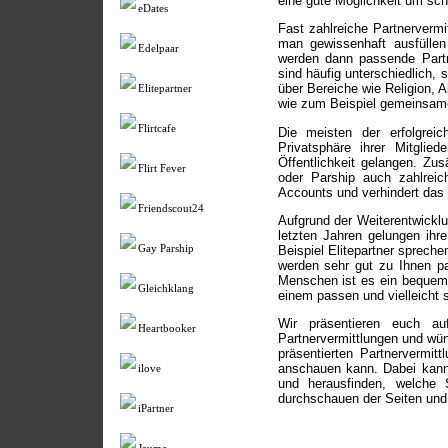
eine gute Möglichkeit um sch
eDates
Fast zahlreiche Partnerverm
man gewissenhaft ausfüllen
Edelpaar
werden dann passende Partne
sind häufig unterschiedlich,
über Bereiche wie Religion, A
Elitepartner
wie zum Beispiel gemeinsam
Flirtcafe
Die meisten der erfolgreic
Privatsphäre ihrer Mitgli
Öffentlichkeit gelangen. Zu
Flirt Fever
oder Parship auch zahlreich
Accounts und verhindert das
Friendscout24
Aufgrund der Weiterentwicklu
letzten Jahren gelungen ihr
Beispiel Elitepartner sprech
Gay Parship
werden sehr gut zu Ihnen pa
Menschen ist es ein bequem
Gleichklang
einem passen und vielleicht s
Wir präsentieren euch au
Heartbooker
Partnervermittlungen und wü
präsentierten Partnervermit
anschauen kann. Dabei kann
ilove
und herausfinden, welche 
durchschauen der Seiten und 
iPartner