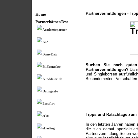
Partnervermittlungen - Tip
Home
PartnerbörsenTest
Academicpartner
Be2
BemyDate
Suchen Sie nach guten
Bildkontakte
Partnervermittlungen?
Dann 
und Singlebörsen ausführlich
Besonderheiten. Verschaffen s
Blinddateclub
Datingcafe
Easyflirt
Tipps und Ratschläge zum 
eCift
In den letzten Jahren haben s
die sich darauf spezialis
eDarling
Partnervermittlung Seiten w