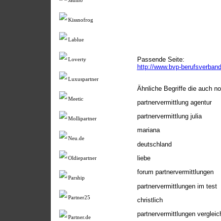
Jaumo
Kissnofrog
Lablue
Passende Seite:
Loverty
http://www.bvp-berufsverban
Luxuspartner
Ähnliche Begriffe die auch n
Meetic
partnervermittlung agentur
partnervermittlung julia
Mollipartner
mariana
Neu.de
deutschland
liebe
Oldiepartner
forum partnervermittlungen
Parship
partnervermittlungen im test
Partner25
christlich
partnervermittlungen vergleic
Partner.de