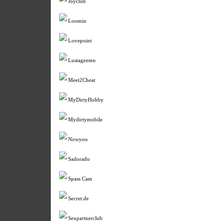
Joyclub
Loomin
Lovepoint
Lustagenten
Meet2Cheat
MyDirtyHobby
Mydirtymobile
Nowyoo
Sadorado
Spass Cam
Secret.de
Sexpartnerclub