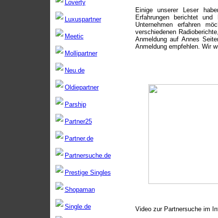
Loverty
Einige unserer Leser hab
Erfahrungen berichtet und
Luxuspartner
Unternehmen erfahren möch
verschiedenen Radioberichte
Meetic
Anmeldung auf Annes Seiten
Anmeldung empfehlen. Wir wü
Mollipartner
Neu.de
Oldiepartner
Parship
Partner25
Partner.de
Partnersuche.de
Prestige Singles
Shopaman
Single.de
Video zur Partnersuche im In