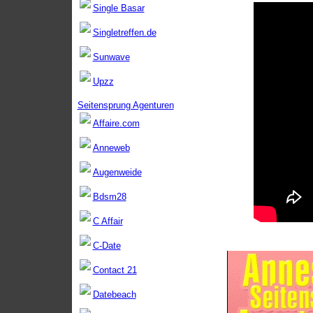
Single Basar
Singletreffen.de
Sunwave
Upzz
Seitensprung Agenturen
Affaire.com
Anneweb
Augenweide
Bdsm28
C Affair
C-Date
Contact 21
Datebeach