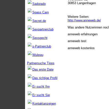
30853 Langenhagen
Sadorado
Spass Cam
Weitere Seiten:
http://www.anneweb.de/
Secret.de
Was andere Nutzerinnen noc
Sexpartnerclub
anneweb erfahrungen
Sexspecht
anneweb test
s-Partnerclub
anneweb kostenlos
Wulewu
Partnersuche Tipps
Das erste Date
Das richtige Profil
Er sucht Ihn
Er sucht Sie
Kontaktanzeigen