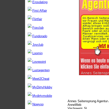
Erosdating
First Affair
Flirtfair
Foxclub
Fundorado
Joyclub
Loomin
Lovepoint
Lustagenten
Meet2Cheat
MyDirtyHobby
Mydirtymobile
Annes Seitensprung Agentur
Nowyoo
AnneWeb
Virchowstr. 5L