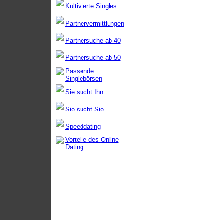
Kultivierte Singles
Partnervermittlungen
Partnersuche ab 40
Partnersuche ab 50
Passende
Singlebörsen
Sie sucht Ihn
Sie sucht Sie
Speeddating
Vorteile des Online
Dating