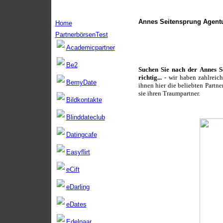
Annes Seitensprung Agentu
Home
PartnerbörsenTest
Academicpartner
Be2
Suchen Sie nach der Annes S
richtig...
-
wir haben zahlreic
BemyDate
ihnen hier die beliebten Partn
sie ihren Traumpartner.
Bildkontakte
Blinddateclub
Datingcafe
Easyflirt
eCift
eDarling
eDates
Edelpaar