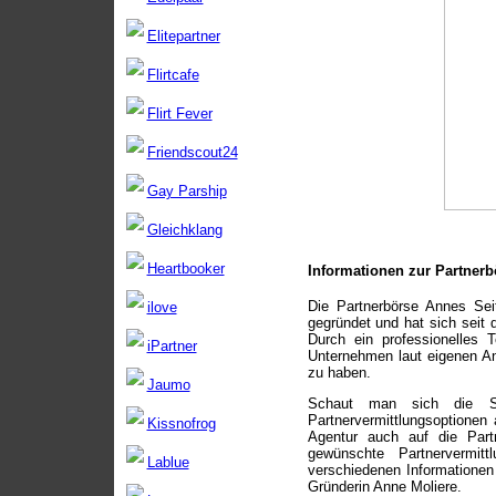
Elitepartner
Flirtcafe
Flirt Fever
Friendscout24
Gay Parship
Gleichklang
Heartbooker
Informationen zur
Partnerb
Die Partnerbörse Annes Se
ilove
gegründet und hat sich seit d
Durch ein professionelles 
iPartner
Unternehmen laut eigenen An
zu haben.
Jaumo
Schaut man sich die S
Partnervermittlungsoptione
Kissnofrog
Agentur auch auf die Part
gewünschte Partnervermit
Lablue
verschiedenen Informationen
Gründerin Anne Moliere.