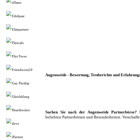
eDates
Edelpaar
Elitepartner
Flirtcafe
Flirt Fever
Friendscout24
Augenweide - Bewertung, Testberichte und Erfahrung
Gay Parship
Gleichklang
Heartbooker
Suchen Sie nach der Augenweide Partnerbörse? Da
beliebten Partnerbörsen und Besonderheiten. Verschaffen
ilove
iPartner