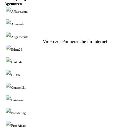
Agenturen
Affaire.com
Anneweb
Augenweide
Video zur Partnersuche im Internet
Bdsm28
C Affair
C-Date
Contact 21
Datebeach
Erosdating
First Affair