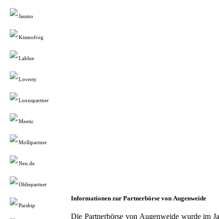
Jaumo
Kissnofrog
Lablue
Loverty
Luxuspartner
Meetic
Mollipartner
Neu.de
Oldiepartner
Informationen zur
Partnerbörse von Augenweide
Parship
Die Partnerbörse von Augenweide wurde im Jahr