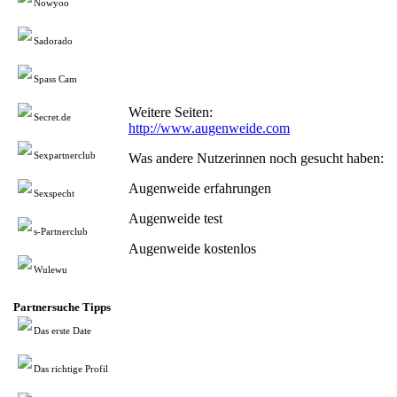
Nowyoo
Sadorado
Spass Cam
Weitere Seiten:
Secret.de
http://www.augenweide.com
Sexpartnerclub
Was andere Nutzerinnen noch gesucht haben:
Augenweide erfahrungen
Sexspecht
Augenweide test
s-Partnerclub
Augenweide kostenlos
Wulewu
Partnersuche Tipps
Das erste Date
Das richtige Profil