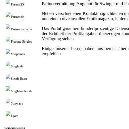
Partnervermittlung Angebot für Swinger und Paa
Partner25
Neben verschiedenen Kontaktmöglichkeiten und 
Partner.de
und einem niveauvollen Erotikmagazin, in dem r
Das Portal garantiert hundertprozentige Daten
Partnersuche.de
der Echtheit der Profilangaben überzeugen kann
Verfügung stehen.
Prestige Singles
Einige unserer Leser, haben uns bereits übe
empfehlen.
Shopaman
Single.de
Single Basar
Singletreffen.de
Sunwave
Upzz
Seitensprung