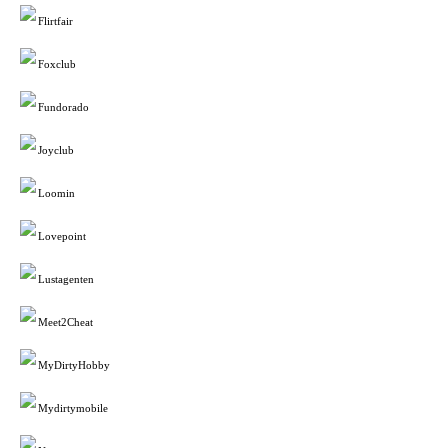
Flirtfair
Foxclub
Fundorado
Joyclub
Loomin
Lovepoint
Lustagenten
Meet2Cheat
MyDirtyHobby
Mydirtymobile