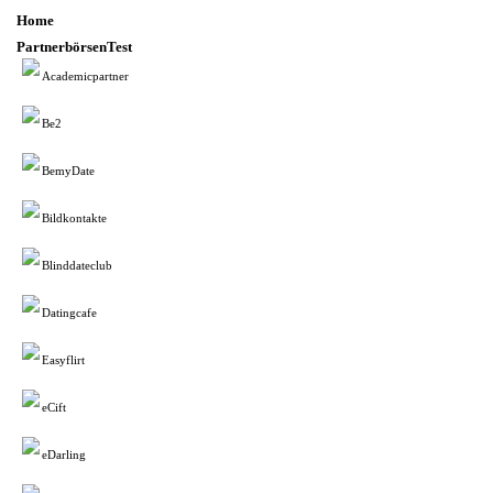
Home
PartnerbörsenTest
Academicpartner
Be2
BemyDate
Bildkontakte
Blinddateclub
Datingcafe
Easyflirt
eCift
eDarling